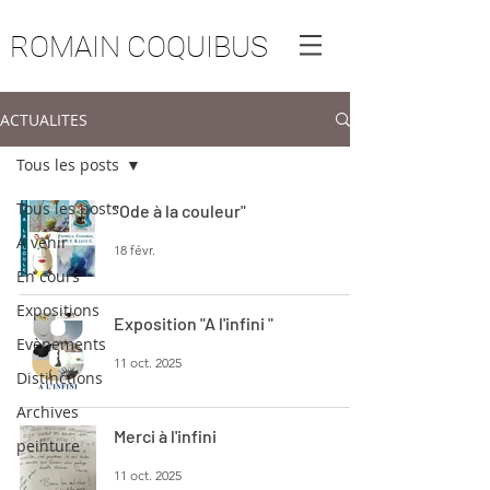
ROMAIN COQUIBUS
ACTUALITES
Tous les posts
Tous les posts
"Ode à la couleur"
A venir
18 févr.
En cours
Expositions
Exposition "A l'infini "
Evènements
11 oct. 2025
Distinctions
Archives
Merci à l'infini
peinture
11 oct. 2025