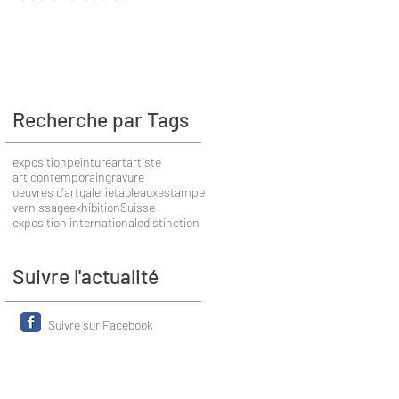
Recherche par Tags
exposition
peinture
art
artiste
art contemporain
gravure
oeuvres d'art
galerie
tableaux
estampe
vernissage
exhibition
Suisse
exposition internationale
distinction
Suivre l'actualité
Suivre sur Facebook