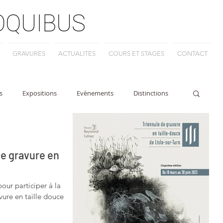
OQUIBUS
GRAVURES
ACTUALITES
COURS ET STAGES
CONTACT
s
Expositions
Evènements
Distinctions
de gravure en
ur participer à la
vure en taille douce