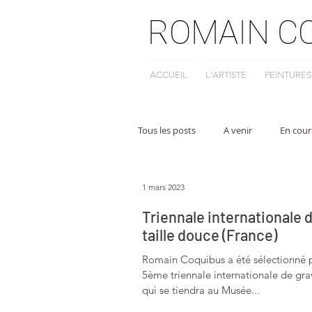
ROMAIN C
ACCUEIL
L'ARTISTE
PEINTURES
Tous les posts
A venir
En cour
Archives
peinture
1 mars 2023
Triennale internationale 
taille douce (France)
Romain Coquibus a été sélectionné po
5ème triennale internationale de gra
qui se tiendra au Musée...