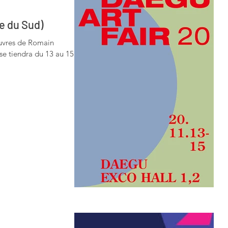
e du Sud)
uvres de Romain
se tiendra du 13 au 15