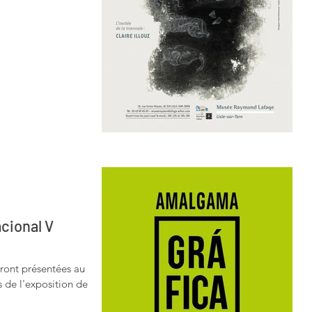
cional V
ront présentées au
 de l'exposition de