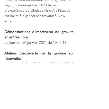
reçoit notamment en 2023 le prix 
d'excellence du Chelsea Fine Art Prize et 
est invité à exposer ses travaux à New 
York.
Démonstrations d’impression de gravure 
en entrée libre 
Le Samedi 20 janvier 2024 de 10h à 18h
Ateliers Découverte de la gravure sur 
réservation
Les Samedis 3 et 10 février 2024 de 14h à 
18h
(Renseignements à l’atelier ou sur le site 
internet)
Mots-clés :
exposition
peinture
art
artiste
art contemporain
galerie
oeuvres d'art
tableaux
vernissage
exhibition
Suisse
Expositions