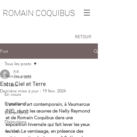
ROMAIN COQUIBUS
RETOUR
Post
Tous les posts
R.B.
Tous les posts
5 nov. 2023
Entre Ciel et Terre
A venir
Dernière mise à jour :
19 févr. 2024
En cours
Expositions
L’atelier d’art contemporain, à Vaumarcus 
(NE), réunit les œuvres de Nelly Reymond 
Evènements
et de Romain Coquibus dans une 
Distinctions
exposition hivernale qui fait lever les yeux 
Archives
au ciel. Le vernissage, en présence des 