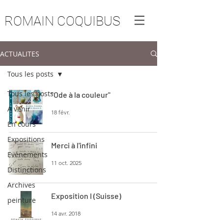
ROMAIN COQUIBUS
ACTUALITES
Tous les posts
Tous les posts
"Ode à la couleur"
A venir
18 févr.
En cours
Expositions
Merci à l'infini
Evènements
11 oct. 2025
Distinctions
Archives
Exposition I (Suisse)
peinture
14 avr. 2018