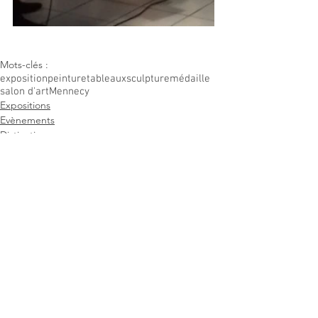
Mots-clés :
exposition
peinture
tableaux
sculpture
médaille
salon d'art
Mennecy
Expositions
Evènements
Distinctions
Voir tout
Posts récents