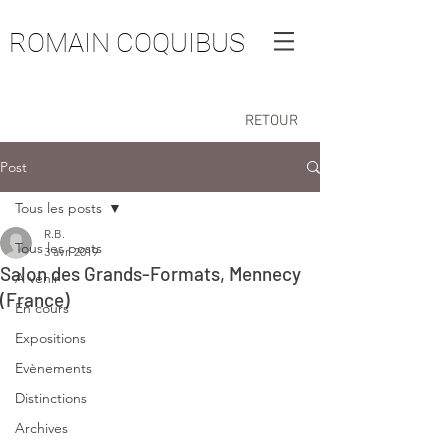
ROMAIN COQUIBUS
RETOUR
Post
Tous les posts
R.B.
Tous les posts
3 avr. 2019
Salon des Grands-Formats, Mennecy
A venir
(France)
En cours
Expositions
Evènements
Distinctions
Archives